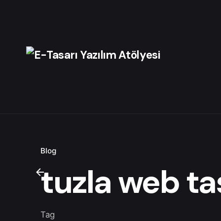
Skip
to
content
Blog
tuzla web t
Tag