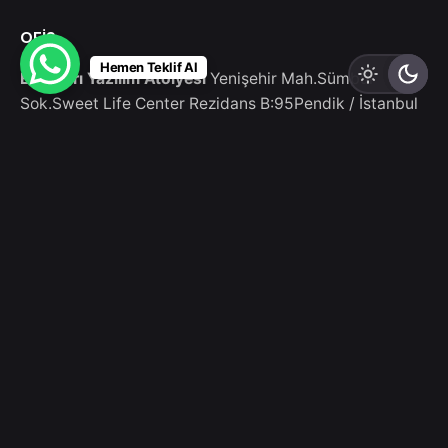
OFİS
Hemen Teklif Al
E-Tasarı Yazılım Atölyesi
Yenişehir Mah.Sümbül
Sok.Sweet Life Center Rezidans B:95
Pendik / İstanbul
ARGE
E-Sanayi
BİLİŞİM VADİSİ Muallimköy Mahallesi, Deniz
Cd. No:143-5
Gebze/Kocaeli
Bize Yazın
Bizimle çalışmak ister misiniz ?
info@etasari.com
Bizi Arayın
Telefon
+90 551 836 57 48